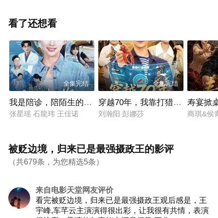
看了还想看
全集完结
全集完结
我是陪诊，陪陌生的你等一个结果
穿越70年，我靠打猎养全家
寿宴掀
张星瑶 石龍玮 王佳诺
刘瀚阳 彭娜莎
商琪&侯
被贬边境，归来已是最强摄政王的影评
（共679条，为您精选5条）
来自电影天堂网友评价
看完被贬边境，归来已是最强摄政王观后感是，王
宇峰,车芊云主演演得很出彩，让我很有共情，表演