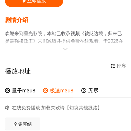
立即播放

剧情介绍
欢迎来到星光影院，本站已收录视频《被贬边境，归来已
是最强摄政王》未删减版并提供免费在线观看。于2026在
中国大陆上映，由导演，主要演员包括王宇峰,车芊云，是

一部精彩的短剧。剧情简介：暂无简介
星光影院收集了pc网页端在线观看、手机mp4免费观看、

排序
播放地址
高清云播放，百度网盘等资源，如果你有更好更快的资源
请联系星光影院。更多相关信息可移步至
豆瓣
了解，了解
影视故事原型，详细人物介绍请点击
被贬边境，归来已是

量子m3u8

极速m3u8

无尽
最强摄政王百度百科

在线免费播放,加载失败请【切换其他线路】
全集完结