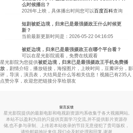
么时候播出？
2026年上映，具体播出时间您可以
百度百科
查询
短剧被贬边境，归来已是最强摄政王什么时候更
新？
当前最新更新时间是：2026-05-22 04:16:05
被贬边境，归来已是最强摄政王在哪个平台看？
可以在星光影院观看，免费在线观看
星光影院为您提供
被贬边境，归来已是最强摄政王手机免费播
放
，剧情介绍，播放链接，海报图片，上映时间，豆瓣评分，影
评，导演，演员表，大结局是什么等相关信息！视频已有235人
点赞分享，欢迎您把链接分享给朋友
留言反馈
星光影院提供的最新电影和电视剧资源均系收集于各大视频网站,
本站不以盈利为目的只提供页面学习交流,并不提供影片资源存
储,也不参与录制、上传若本站收录的节目无意侵犯了贵司版权，
请给邮箱地址来信,我们会及时处理和回复,谢谢