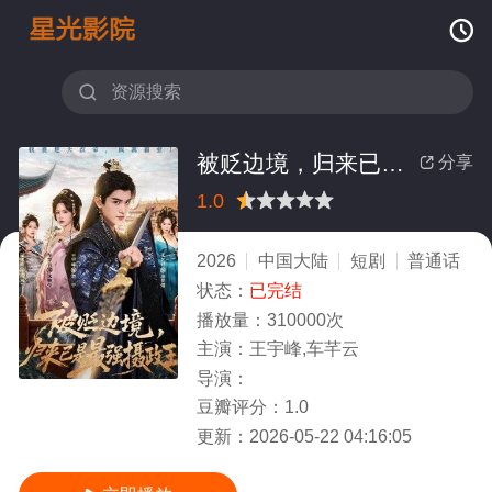


被贬边境，归来已是最强摄政王
分享

1.0
很差
较差
还行
推荐
力荐
2026
中国大陆
短剧
普通话
状态：
已完结
播放量：
310000次
主演：
王宇峰,车芊云
导演：
豆瓣评分：
1.0
更新：
2026-05-22 04:16:05