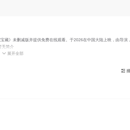
宝藏》未删减版并提供免费在线观看。于2026在中国大陆上映，由导演
暂无简介
展开全部
高清云播放，百度网盘等资源，如果你有更好更快的资源请联系星光影院。

物介绍请点击
两界穿梭：我在七零挖宝藏百度百科
排
