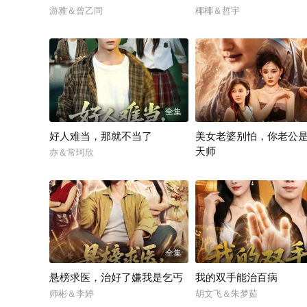
游雅＆曾乙同
椰椰＆哲宇
全集
好人难当，那就不当了
美女老婆别怕，你老公
天师
亦＆常珂欣
王家霖＆张亚迪
全集
悬榜求医，治好了嫌我是乞丐
我的双手能治百病
师彬＆李婷
胡文飞＆朱梦茹