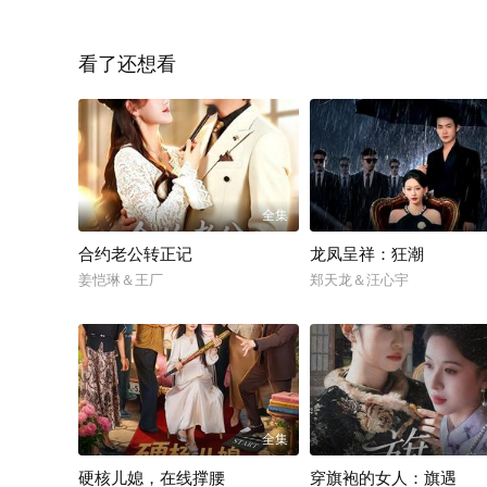
看了还想看
全集
合约老公转正记
龙凤呈祥：狂潮
姜恺琳＆王厂
郑天龙＆汪心宇
全集
硬核儿媳，在线撑腰
穿旗袍的女人：旗遇