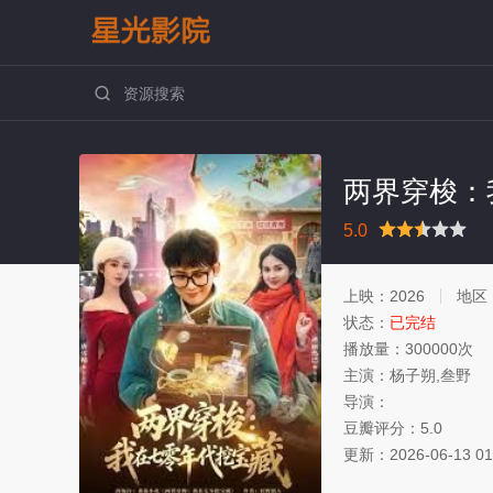

两界穿梭：
很差
较差
还行
推荐
力荐
5.0
上映：
2026
地区
状态：
已完结
播放量：
300000次
主演：
杨子朔,叁野
导演：
豆瓣评分：
5.0
更新：
2026-06-13 01