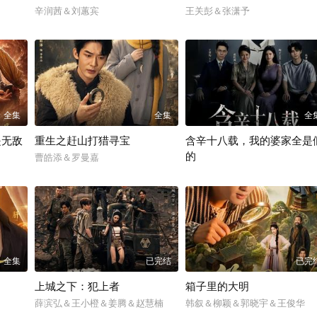
辛润茜＆刘蕙宾
王关彭＆张潇予
全集
全集
全
是无敌
重生之赶山打猎寻宝
含辛十八载，我的婆家全是
的
曹皓添＆罗曼嘉
张耀尹＆伍京隽
全集
已完结
已完
上城之下：犯上者
箱子里的大明
薛滨弘＆王小橙＆姜腾＆赵慧楠
韩叙＆柳颖＆郭晓宇＆王俊华