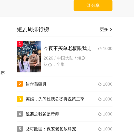
分享

短剧周排行榜
更多

，
1
今夜不买单老板跟我走
1000

更
2026 / 中国大陆 / 短剧
状态：全集
序
错付苗疆月
1000
2

离婚，先问过我公婆再说第二季
1000
3

逆袭之我爸是帝师
1000
4

父可敌国：保安老爸放肆宠
1000
5
