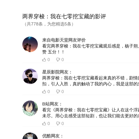
两界穿梭：我在七零挖宝藏的影评
（共778条，为您精选5条）
来自电影天堂网友评价
看完两界穿梭：我在七零挖宝藏观后感是，杨子朔
赞 五分！！
0
0


星辰影院网友：
两界穿梭：我在七零挖宝藏看起来真的不错，剧情
扣，引人入胜，真的触动了我的内心，我是这部的
0
0


B站网友：
看完《两界穿梭：我在七零挖宝藏》让人在这个浮
未尽。用心去感受这部短剧，也让我们能去更好的
0
0


优酷网友：