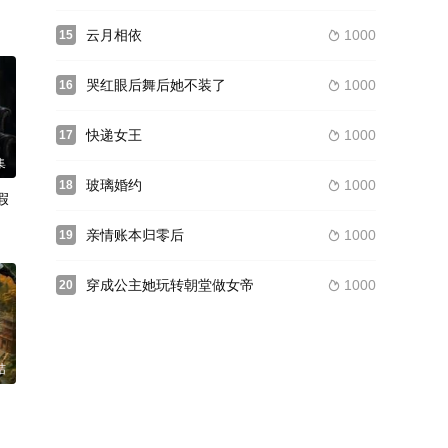
云月相依
1000
15

哭红眼后舞后她不装了
1000
16

快递女王
1000
17

集
玻璃婚约
1000
18

假
亲情账本归零后
1000
19

穿成公主她玩转朝堂做女帝
1000
20

结