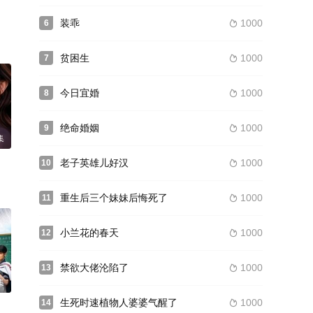
装乖
1000
6

贫困生
1000
7

今日宜婚
1000
8

绝命婚姻
1000
9

集
老子英雄儿好汉
1000
10

重生后三个妹妹后悔死了
1000
11

小兰花的春天
1000
12

禁欲大佬沦陷了
1000
13

集
生死时速植物人婆婆气醒了
1000
14
