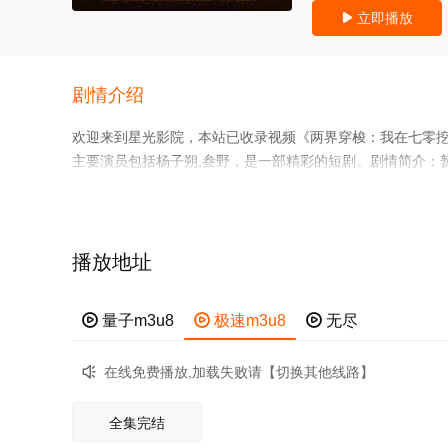
立即播放

剧情介绍
欢迎来到星光影院，本站已收录视频《两界穿梭：我在七零挖
主要演员包括杨子朔,叁野，是一部精彩的短剧。剧情简介：
星光影院收集了pc网页端在线观看、手机mp4免费观看、
多相关信息可移步至
豆瓣
了解，了解影视故事原型，详细人
播放地址

量子m3u8

极速m3u8

无尽
在线免费播放,加载失败请【切换其他线路】

全集完结