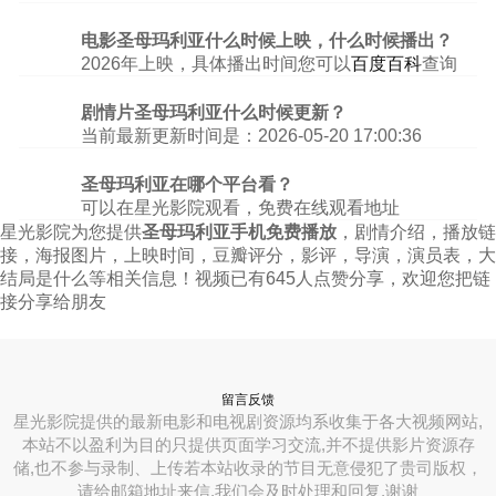
电影圣母玛利亚什么时候上映，什么时候播出？
2026年上映，具体播出时间您可以
百度百科
查询
剧情片圣母玛利亚什么时候更新？
当前最新更新时间是：2026-05-20 17:00:36
圣母玛利亚在哪个平台看？
可以在星光影院观看，免费在线观看地址
星光影院为您提供
圣母玛利亚手机免费播放
，剧情介绍，播放链
接，海报图片，上映时间，豆瓣评分，影评，导演，演员表，大
结局是什么等相关信息！视频已有645人点赞分享，欢迎您把链
接分享给朋友
留言反馈
星光影院提供的最新电影和电视剧资源均系收集于各大视频网站,
本站不以盈利为目的只提供页面学习交流,并不提供影片资源存
储,也不参与录制、上传若本站收录的节目无意侵犯了贵司版权，
请给邮箱地址来信,我们会及时处理和回复,谢谢