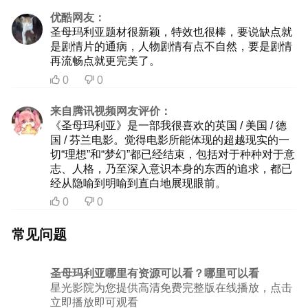
优酷网友：
圣母玛利亚题材很新颖，特效也很棒，要说缺点就
是剧情片的通病，人物剧情有点不自然，要是剧情
再流畅点就更完美了。
0
0


来自腾讯视频网友评价：
《圣母玛利亚》是一部我很喜欢的英国 / 美国 / 德
国 / 芬兰电影。觉得电影所能体现的超越现实的一
切“理想”和“梦幻”都已经结束，包括对于种种对于意
志、人格，乃至深入意识本身的东西的追求，都已
经从隐喻到明喻到直白地展现眼前。
0
0


常见问题
圣母玛利亚哪里有资源可以看？哪里可以看
星光影院为您提供高清免费完整版在线播放，点击
立即播放即可观看